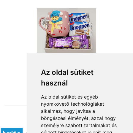
Az oldal sütiket
használ
from HUF11,760
Az oldal sütiket és egyéb
nyomkövető technológiákat
alkalmaz, hogy javítsa a
böngészési élményét, azzal hogy
Accepted payment methods
személyre szabott tartalmakat és
célzott hirdetéseket jelenít meg,