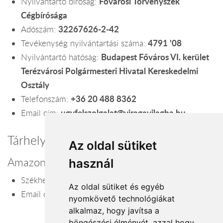
Fővárosi Törvényszék
Nyilvántartó bíróság:
Cégbírósága
32267626-2-42
Adószám:
4791 '08
Tevékenység nyilvántartási száma:
Budapest Főváros VI. kerület
Nyilvántartó hatóság:
Terézvárosi Polgármesteri Hivatal Kereskedelmi
Osztály
+36 20 488 8362
Telefonszám:
ugyfelszolgalat@viragavilagba.hu
Email cím:
Tárhelyszolgáltató
Az oldal sütiket
Amazon Web Services, Inc.
használ
P.O. Box 81226, Seattle, WA 98108
Székhely:
Az oldal sütiket és egyéb
info@amazonaws.com
Email cím:
nyomkövető technológiákat
alkalmaz, hogy javítsa a
böngészési élményét, azzal hogy