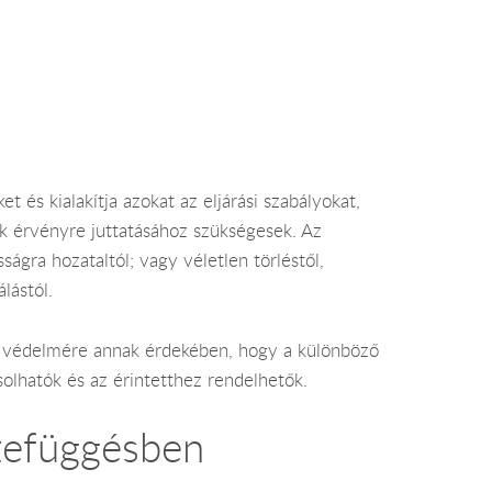
 és kialakítja azokat az eljárási szabályokat,
ok érvényre juttatásához szükségesek. Az
ágra hozataltól; vagy véletlen törléstől,
lástól.
ok védelmére annak érdekében, hogy a különböző
solhatók és az érintetthez rendelhetők.
szefüggésben