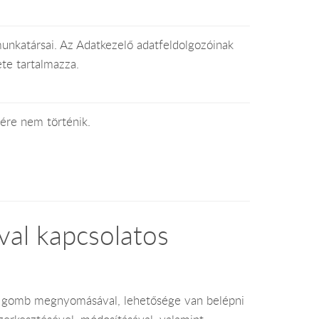
munkatársai. Az Adatkezelő adatfeldolgozóinak
ete tartalmazza.
ére nem történik.
ával kapcsolatos
és" gomb megnyomásával, lehetősége van belépni