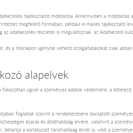
Adatkezelési tájékoztatót módosítsa. Amennyiben a módosítás 
 érintettet megfelelő formában, például e-mailes tájékoztató l
g az adatkezelés részletei is megváltoznak, az Adatkezelő külö
tatót, és a Holnapon igénybe vehető szolgáltatásokat csak ab
kozó alapelvek
án fokozottan ügyel a személyes adatok védelmére, a kötelező 
tjában foglaltak szerint a rendelkezésére bocsátott személyes 
sztességes eljárás és átláthatóság elvére, valamint a személy
i, betartja a korlátozott tárolhatóság elvét is, védi a személy