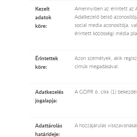
Kezelt
Amennyiben az érintett az A
Adatkezelő belső azonosítój
adatok
social media azonosítója, v
köre:
érintett közösségi média pla
Érintettek
Azon személyek, akik regisz
címük megadásával.
köre:
Adatkezelés
A GDPR 6. cikk (1) bekezdés 
jogalapja:
Adattárolás
A hozzájárulás visszavonásái
határideje: