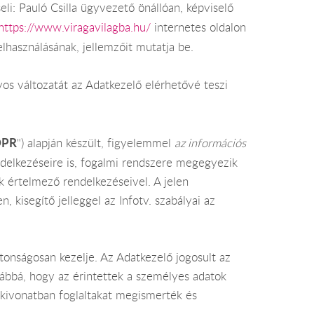
: Pauló Csilla ügyvezető önállóan, képviselő
https://www.viragavilagba.hu/
internetes oldalon
lhasználásának, jellemzőit mutatja be.
yos változatát az Adatkezelő elérhetővé teszi
DPR
") alapján készült, figyelemmel
az információs
endelkezéseire is, fogalmi rendszere megegyezik
k értelmező rendelkezéseivel. A jelen
kisegítő jelleggel az Infotv. szabályai az
tonságosan kezelje. Az Adatkezelő jogosult az
ovábbá, hogy az érintettek a személyes adatok
 kivonatban foglaltakat megismerték és