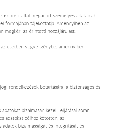
az érintett által megadott személyes adatainak
evél formájában tájékoztatja. Amennyiben az
n megkéri az érintetti hozzájárulást.
ban az esetben vegye igénybe, amennyiben
jogi rendelkezések betartására, a biztonságos és
adatokat bizalmasan kezeli, eljárásai során
es adatokat célhoz kötötten, az
es adatok bizalmasságát és integritását és