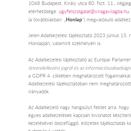
1068 Budapest, Király utca 80. fszt. 11., cégj
elérhetősége:
ugyfelszolgalat@viragavilagba.hu
,
Honlap
(a továbbiakban: „
") megvalósuló adatkez
Jelen Adatkezelési tájékoztató 2023 június 15. n
Honlapján, valamint székhelyén is.
Az Adatkezelési tájékoztató az Európai Parlame
önrendelkezési jogról és az információszabadságr
a GDPR 4. cikkében meghatározott fogalmakkal, i
Adatkezelési tájékoztatóban nem meghatározott k
irányadók.
Az Adatkezelő nagy hangsúlyt fektet arra, hogy 
egyes adatkezelések kapcsán kivonatot készíteni 
kezelésével összefüggő, előzetes tájékoztatás k
tudomásul vették.