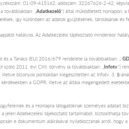
egyzékszám: 01-09-415162, adószám: 32267626-2-42, képviseli
Adatkezelő
 a továbbiakban: „
") által működtetett honlapon, a
elések, így különösen az adatok gyűjtésének, tárolásának és fe
apjától hatályos. Az Adatkezelési tájékoztató mindenkor hatál
G
nt és a Tanács (EU) 2016/679 rendelete (a továbbiakban: „
Infotv
ól
szóló 2011. évi CXII. törvény (a továbbiakban: „
.") r
lletve bizonyos pontokban kiegészítetten az Infotv. 3. §-ána
érdésekben a GDPR, illetve az általa megengedett esetekben, 
ügyfeleinek és a Honlapra látogatóknak személyes adatait biz
a jelen Adatkezelési tájékoztató tartalmából, biztosíthatja t
apcsán e dokumentum aláírásával nyilatkozzanak arról, hogy a