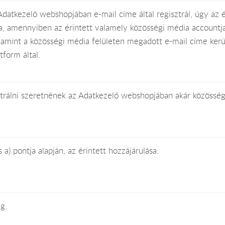
datkezelő webshopjában e-mail címe által regisztrál, úgy az ér
a, amennyiben az érintett valamely közösségi média accountja
alamint a közösségi média felületen megadott e-mail címe kerü
tform által.
trálni szeretnének az Adatkezelő webshopjában akár közösség
a) pontja alapján, az érintett hozzájárulása.
g.