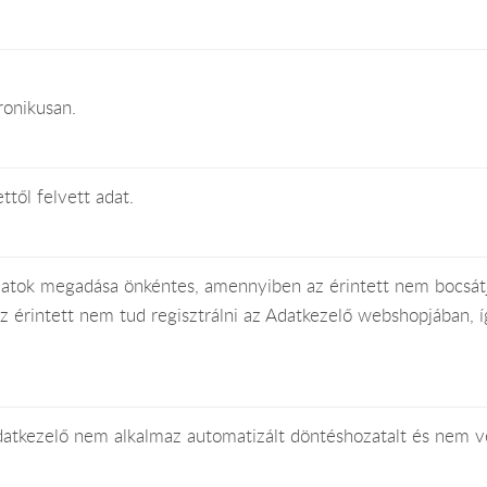
ronikusan.
ettől felvett adat.
atok megadása önkéntes, amennyiben az érintett nem bocsátj
z érintett nem tud regisztrálni az Adatkezelő webshopjában, íg
atkezelő nem alkalmaz automatizált döntéshozatalt és nem vé