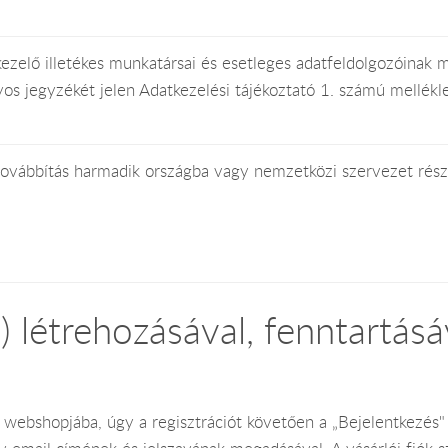
ezelő illetékes munkatársai és esetleges adatfeldolgozóinak 
yos jegyzékét jelen Adatkezelési tájékoztató 1. számú mellékl
ovábbítás harmadik országba vagy nemzetközi szervezet rész
il) létrehozásával, fenntartás
ő webshopjába, úgy a regisztrációt követően a „Bejelentkez