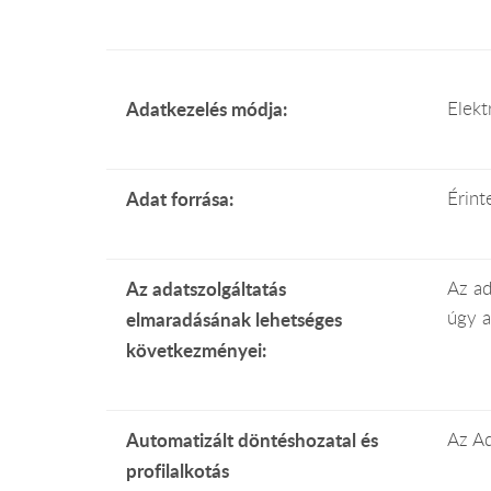
Adatkezelés módja:
Elekt
Adat forrása:
Érint
Az adatszolgáltatás
Az ad
úgy a
elmaradásának lehetséges
következményei:
Automatizált döntéshozatal és
Az Ad
profilalkotás