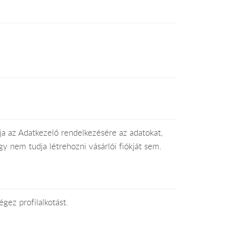
a az Adatkezelő rendelkezésére az adatokat,
y nem tudja létrehozni vásárlói fiókját sem.
gez profilalkotást.