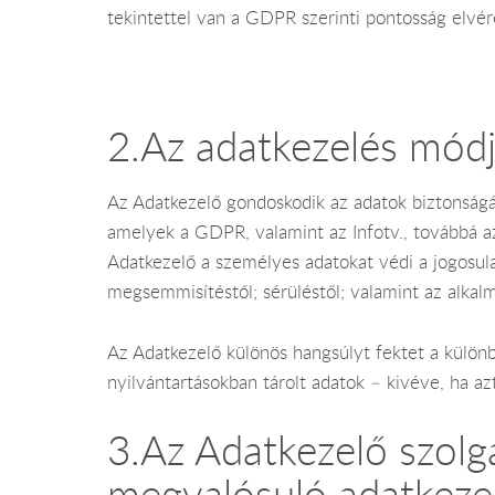
tekintettel van a GDPR szerinti pontosság elvére
2.Az adatkezelés módj
Az Adatkezelő gondoskodik az adatok biztonságáró
amelyek a GDPR, valamint az Infotv., továbbá a
Adatkezelő a személyes adatokat védi a jogosulat
megsemmisítéstől; sérüléstől; valamint az alkal
Az Adatkezelő különös hangsúlyt fektet a külön
nyilvántartásokban tárolt adatok – kivéve, ha a
3.Az Adatkezelő szolg
megvalósuló adatkeze