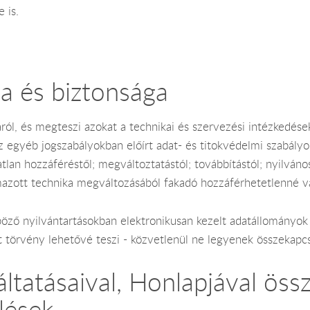
 is.
a és biztonsága
l, és megteszi azokat a technikai és szervezési intézkedéseket
z egyéb jogszabályokban előírt adat- és titokvédelmi szabály
lan hozzáféréstől; megváltoztatástól; továbbítástól; nyilvánoss
mazott technika megváltozásából fakadó hozzáférhetetlenné vá
böző nyilvántartásokban elektronikusan kezelt adatállomány
zt törvény lehetővé teszi - közvetlenül ne legyenek összekapc
áltatásaival, Honlapjával ös
lések