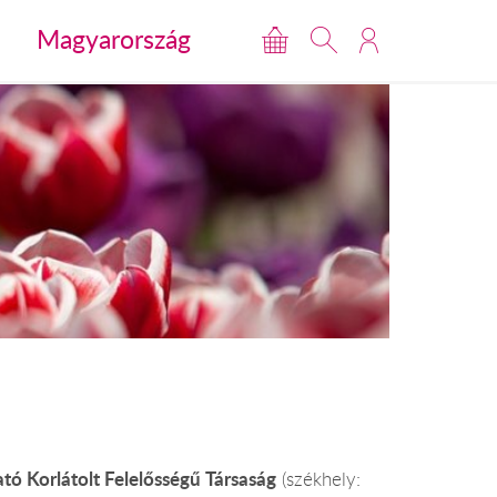
Magyarország
 Korlátolt Felelősségű Társaság
(székhely: