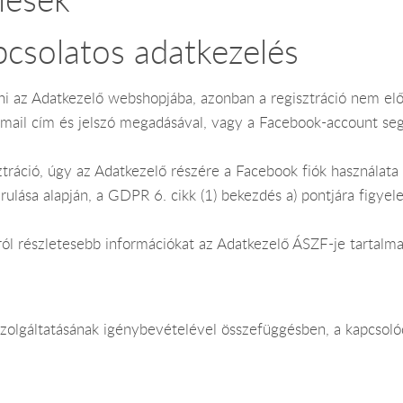
pcsolatos adatkezelés
lni az Adatkezelő webshopjába, azonban a regisztráció nem el
email cím és jelszó megadásával, vagy a Facebook-account seg
tráció, úgy az Adatkezelő részére a Facebook fiók használata 
rulása alapján, a GDPR 6. cikk (1) bekezdés a) pontjára figye
ról részletesebb információkat az Adatkezelő ÁSZF-je tartalmaz
szolgáltatásának igénybevételével összefüggésben, a kapcsoló