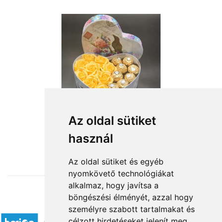
Az oldal sütiket
használ
from HUF13,600
Az oldal sütiket és egyéb
nyomkövető technológiákat
alkalmaz, hogy javítsa a
böngészési élményét, azzal hogy
Accepted payment methods
személyre szabott tartalmakat és
célzott hirdetéseket jelenít meg,