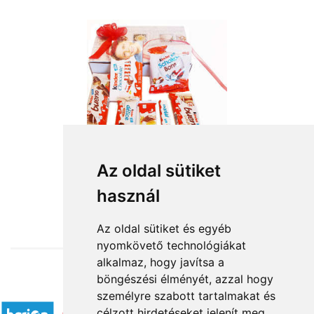
Az oldal sütiket
használ
from HUF11,720
Az oldal sütiket és egyéb
nyomkövető technológiákat
alkalmaz, hogy javítsa a
böngészési élményét, azzal hogy
Accepted payment methods
személyre szabott tartalmakat és
célzott hirdetéseket jelenít meg,