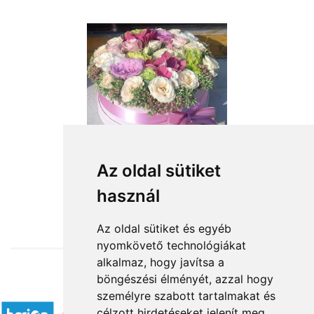
Az oldal sütiket
használ
from HUF29,200
Az oldal sütiket és egyéb
nyomkövető technológiákat
alkalmaz, hogy javítsa a
böngészési élményét, azzal hogy
Accepted payment methods
személyre szabott tartalmakat és
célzott hirdetéseket jelenít meg,