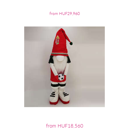
from HUF29,960
from HUF18,560