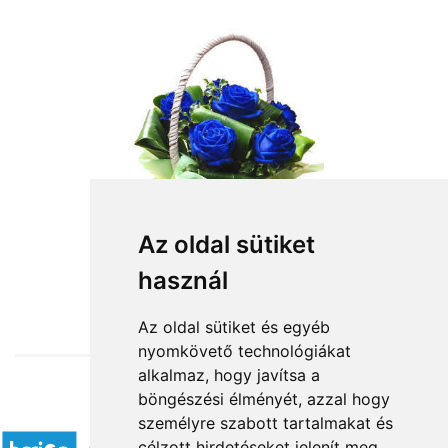
Az oldal sütiket
használ
from HUF28,000
Az oldal sütiket és egyéb
nyomkövető technológiákat
alkalmaz, hogy javítsa a
böngészési élményét, azzal hogy
Accepted payment methods
személyre szabott tartalmakat és
célzott hirdetéseket jelenít meg,