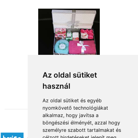
Az oldal sütiket
használ
from HUF22,200
Az oldal sütiket és egyéb
nyomkövető technológiákat
alkalmaz, hogy javítsa a
böngészési élményét, azzal hogy
Accepted payment methods
személyre szabott tartalmakat és
célzott hirdetéseket jelenít meg,