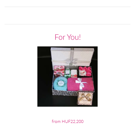
For You!
from HUF22,200