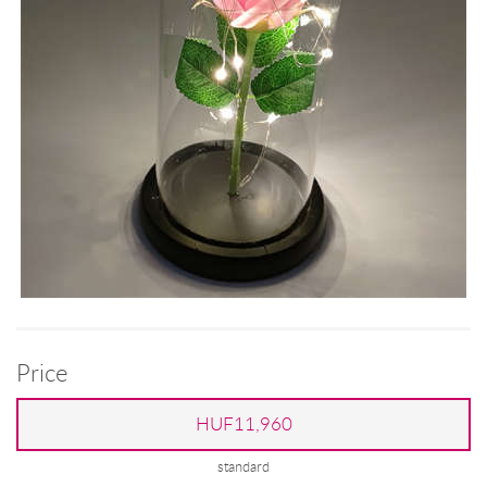
Price
HUF11,960
standard