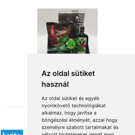
Az oldal sütiket
használ
from HUF21,600
Az oldal sütiket és egyéb
nyomkövető technológiákat
alkalmaz, hogy javítsa a
böngészési élményét, azzal hogy
Accepted payment methods
személyre szabott tartalmakat és
célzott hirdetéseket jelenít meg,