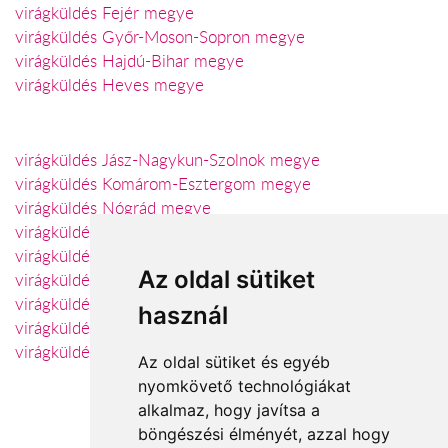
virágküldés Fejér megye
virágküldés Győr-Moson-Sopron megye
virágküldés Hajdú-Bihar megye
virágküldés Heves megye
virágküldés Jász-Nagykun-Szolnok megye
virágküldés Komárom-Esztergom megye
virágküldés Nógrád megye
virágküldés Szabolcs-Szatmár-Bereg megye
virágküldés Somogy megye
Az oldal sütiket
virágküldés Tolna megye
virágküldés Vas megye
használ
virágküldés Veszprém megye
virágküldés Zala megye
Az oldal sütiket és egyéb
nyomkövető technológiákat
alkalmaz, hogy javítsa a
böngészési élményét, azzal hogy
Elfogadott fizetési módok