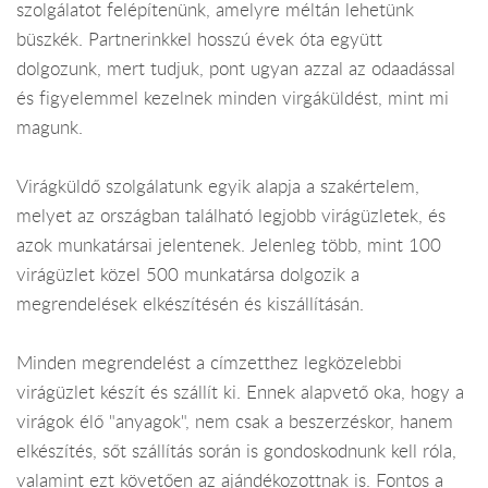
szolgálatot felépítenünk, amelyre méltán lehetünk
büszkék. Partnerinkkel hosszú évek óta együtt
dolgozunk, mert tudjuk, pont ugyan azzal az odaadással
és figyelemmel kezelnek minden virgáküldést, mint mi
magunk.
Virágküldő szolgálatunk egyik alapja a szakértelem,
melyet az országban található legjobb virágüzletek, és
azok munkatársai jelentenek. Jelenleg több, mint 100
virágüzlet közel 500 munkatársa dolgozik a
megrendelések elkészítésén és kiszállításán.
Minden megrendelést a címzetthez legközelebbi
virágüzlet készít és szállít ki. Ennek alapvető oka, hogy a
virágok élő "anyagok", nem csak a beszerzéskor, hanem
elkészítés, sőt szállítás során is gondoskodnunk kell róla,
valamint ezt követően az ajándékozottnak is. Fontos a