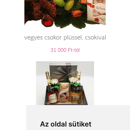
vegyes csokor plüssel, csokival
31 000 Ft-tól
Tokaj szőlővesszei
Az oldal sütiket