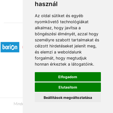
használ
26 000 Ft-tól
Az oldal sütiket és egyéb
nyomkövető technológiákat
alkalmaz, hogy javítsa a
böngészési élményét, azzal hogy
Elfogadott fizetési módok
személyre szabott tartalmakat és
célzott hirdetéseket jelenít meg,
és elemzi a weboldalunk
forgalmát, hogy megtudjuk
honnan érkeztek a látogatóink.
Á.SZ.F.
Elfogadom
Impresszum
Elutasítom
Adatkezelési tájékoztató
Beállítások megváltoztatása
Minden jog fenntartva © 2026 |
+36 20 488-8362
|
www.viragkuldesonline.hu