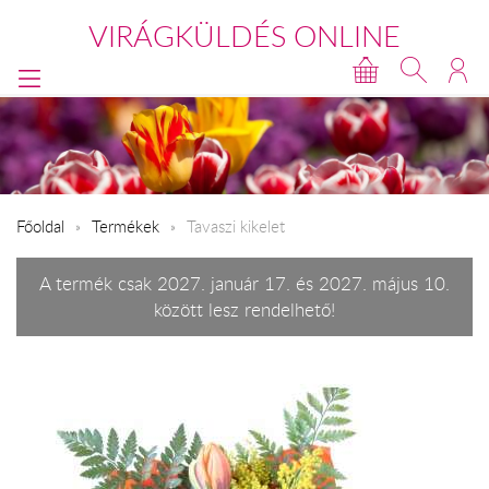
VIRÁGKÜLDÉS ONLINE
Főoldal
Termékek
Tavaszi kikelet
A termék csak 2027. január 17. és 2027. május 10.
között lesz rendelhető!