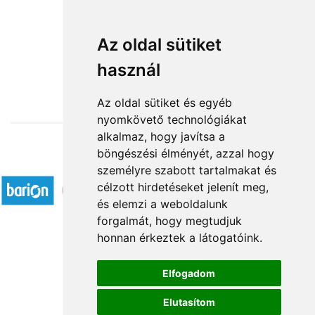
Rózsaszín Harmónia
Az oldal sütiket
használ
23 060 Ft-tól
Az oldal sütiket és egyéb
nyomkövető technológiákat
alkalmaz, hogy javítsa a
böngészési élményét, azzal hogy
Elfogadott fizetési módok
személyre szabott tartalmakat és
célzott hirdetéseket jelenít meg,
és elemzi a weboldalunk
forgalmát, hogy megtudjuk
honnan érkeztek a látogatóink.
Á.SZ.F.
Elfogadom
Impresszum
Elutasítom
Adatkezelési tájékoztató