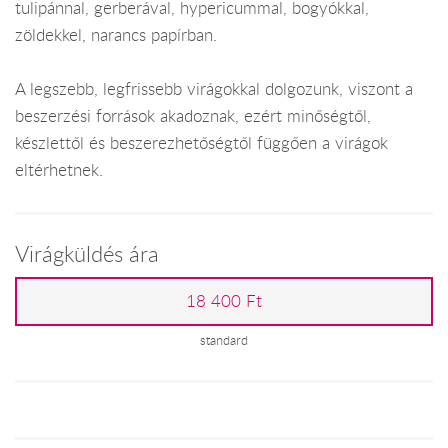
tulipánnal, gerberával, hypericummal, bogyókkal,
zöldekkel, narancs papírban.
A legszebb, legfrissebb virágokkal dolgozunk, viszont a
beszerzési források akadoznak, ezért minőségtől,
készlettől és beszerezhetőségtől függően a virágok
eltérhetnek.
Virágküldés ára
18 400 Ft
standard