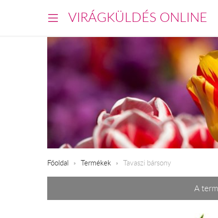
VIRÁGKÜLDÉS ONLINE
Főoldal
Termékek
Tavaszi bársony
A term