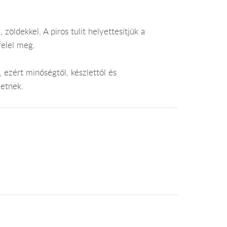
, zöldekkel. A piros tulit helyettesítjük a
felel meg.
 ezért minőségtől, készlettől és
hetnek.