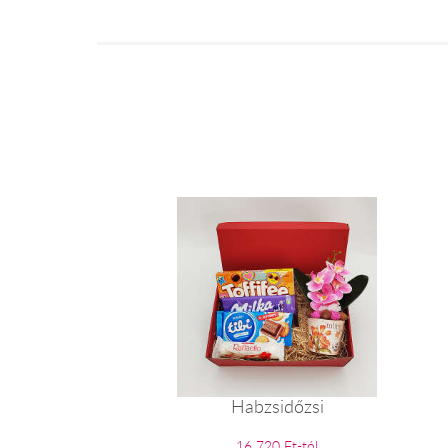
Habzsidőzsi
16 720 Ft-tól