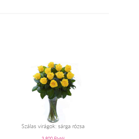
Szálas virágok: sárga rózsa
3 800 Ft-tól