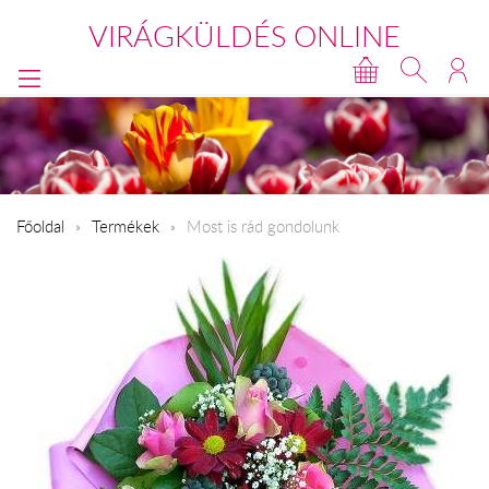
VIRÁGKÜLDÉS ONLINE
Főoldal
Termékek
Most is rád gondolunk