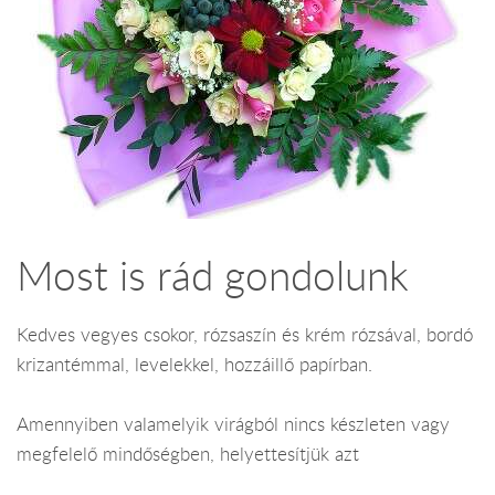
Most is rád gondolunk
Kedves vegyes csokor, rózsaszín és krém rózsával, bordó
krizantémmal, levelekkel, hozzáillő papírban.
Amennyiben valamelyik virágból nincs készleten vagy
megfelelő mindőségben, helyettesítjük azt