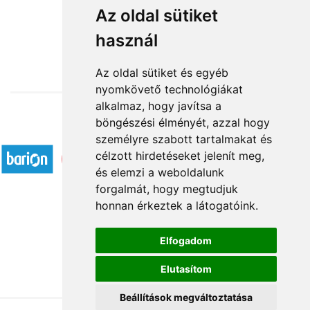
Napocska
Az oldal sütiket
használ
23 200 Ft-tól
Az oldal sütiket és egyéb
nyomkövető technológiákat
alkalmaz, hogy javítsa a
böngészési élményét, azzal hogy
Elfogadott fizetési módok
személyre szabott tartalmakat és
célzott hirdetéseket jelenít meg,
és elemzi a weboldalunk
forgalmát, hogy megtudjuk
honnan érkeztek a látogatóink.
Á.SZ.F.
Elfogadom
Impresszum
Elutasítom
Adatkezelési tájékoztató
Beállítások megváltoztatása