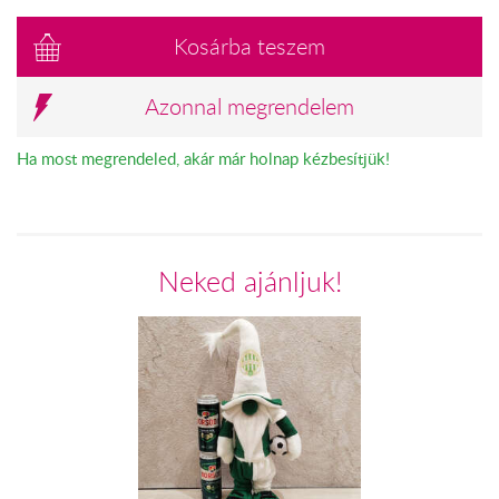
Kosárba teszem
Azonnal megrendelem
Ha most megrendeled, akár már holnap kézbesítjük!
Neked ajánljuk!