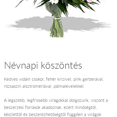
Névnapi köszöntés
Kedves vidám csokor, fehér krizivel, pink gerberával,
rózsaszín alsztromériával, pálmalevelekkel.
A legszebb, legfrissebb virágokkal dolgozunk, viszont a
beszerzési források akadoznak, ezért minőségtől,
készlettől és beszerezhetőségtől függően a virágok