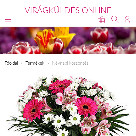
VIRÁGKÜLDÉS ONLINE
Főoldal
Termékek
Névnapi köszöntés