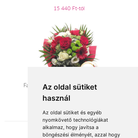
15 440 Ft-tól
Fantázia - vörös/pasztell szezoncsokor
Az oldal sütiket
használ
24 400 Ft-tól
Az oldal sütiket és egyéb
nyomkövető technológiákat
alkalmaz, hogy javítsa a
böngészési élményét, azzal hogy