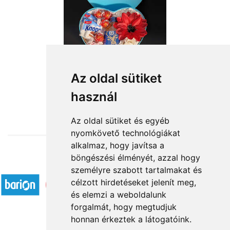
Kedves egészségedre!
Az oldal sütiket
használ
15 840 Ft-tól
Az oldal sütiket és egyéb
nyomkövető technológiákat
alkalmaz, hogy javítsa a
böngészési élményét, azzal hogy
Elfogadott fizetési módok
személyre szabott tartalmakat és
célzott hirdetéseket jelenít meg,
és elemzi a weboldalunk
forgalmát, hogy megtudjuk
honnan érkeztek a látogatóink.