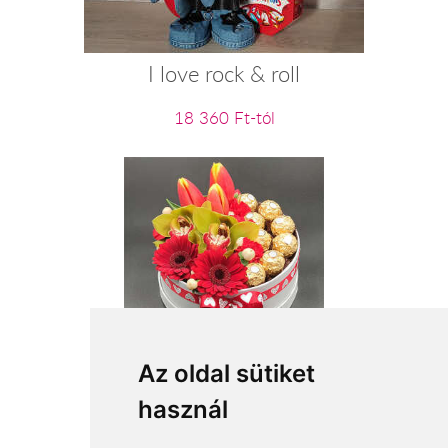
I love rock & roll
18 360 Ft-tól
Őszinte vallomás
Az oldal sütiket
használ
28 400 Ft-tól