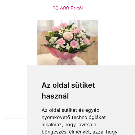
20 600 Ft-tól
Rózsaszín köd
Az oldal sütiket
használ
24 800 Ft-tól
Az oldal sütiket és egyéb
nyomkövető technológiákat
alkalmaz, hogy javítsa a
böngészési élményét, azzal hogy