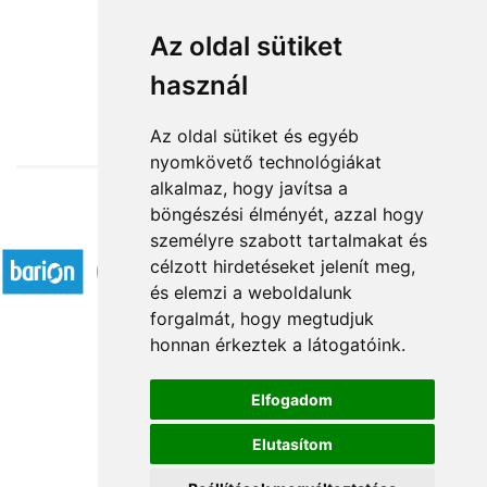
Ülő karácsonyi manófiú
Az oldal sütiket
használ
19 480 Ft-tól
Az oldal sütiket és egyéb
nyomkövető technológiákat
alkalmaz, hogy javítsa a
böngészési élményét, azzal hogy
Elfogadott fizetési módok
személyre szabott tartalmakat és
célzott hirdetéseket jelenít meg,
és elemzi a weboldalunk
forgalmát, hogy megtudjuk
honnan érkeztek a látogatóink.
Á.SZ.F.
Elfogadom
Impresszum
Elutasítom
Adatkezelési tájékoztató