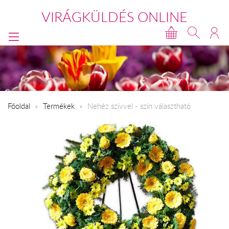
VIRÁGKÜLDÉS ONLINE
Főoldal
Termékek
Nehéz szívvel - szín választható