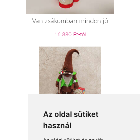
Van zsákomban minden jó
16 880 Ft-tól
Erdőjáró tacskóval
Az oldal sütiket
használ
19 400 Ft-tól