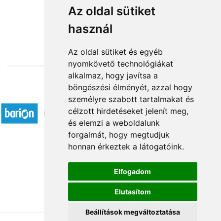
Barna plüss maci
Az oldal sütiket
használ
16 200 Ft-tól
Az oldal sütiket és egyéb
nyomkövető technológiákat
alkalmaz, hogy javítsa a
böngészési élményét, azzal hogy
Elfogadott fizetési módok
személyre szabott tartalmakat és
célzott hirdetéseket jelenít meg,
és elemzi a weboldalunk
forgalmát, hogy megtudjuk
honnan érkeztek a látogatóink.
Á.SZ.F.
Elfogadom
Impresszum
Elutasítom
Adatkezelési tájékoztató
Beállítások megváltoztatása