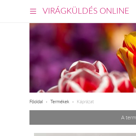
VIRÁGKÜLDÉS ONLINE
Főoldal
Termékek
Káprázat
A term