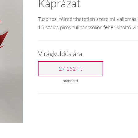
Káprázat
Túzpiros, félreérthetetlen szerelmi vallomás.
15 szálas piros tulipáncsokor fehér kitöltő vi
Virágküldés ára
27 152 Ft
standard