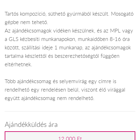
Tartós kompozíció, süthető gyúrmából készült. Mosogató
gépbe nem tehető.
Az ajándékcsomagok vidéken készülnek, és az MPL vagy
a GLS kézbesíti munkanapokon, munkaidőben 8-16 óra
között, szállítási ideje 1 munkanap, az ajándékcsomagok
tartalma készlettől és beszerezhetőségtől függően
eltérhetnek.
Több ajándékcsomag és selyemvirág egy címre is
rendelhető egy rendelésen belül, viszont élő virággal
együtt ajándékcsomag nem rendelhető.
Ajándékküldés ára
12 000 Ft