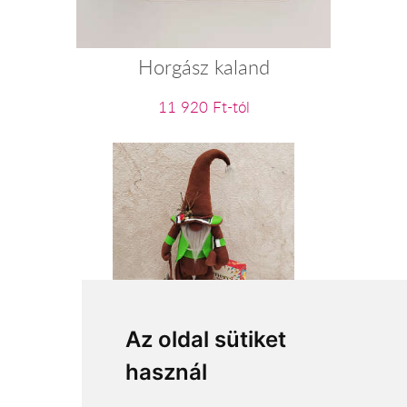
Horgász kaland
11 920 Ft-tól
Erdőjáró tacskóval
Az oldal sütiket
használ
19 400 Ft-tól