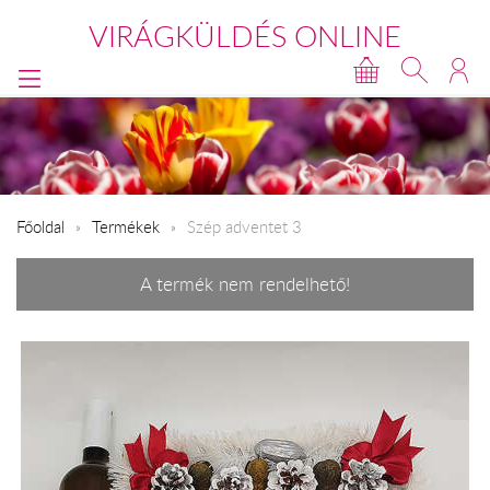
VIRÁGKÜLDÉS ONLINE
Főoldal
Termékek
Szép adventet 3
A termék nem rendelhető!