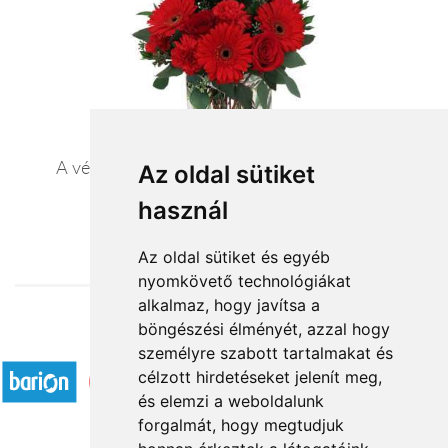
A végzet asszonya - romantikus virágcsokor
Az oldal sütiket
használ
28 800 Ft-tól
Az oldal sütiket és egyéb
nyomkövető technológiákat
alkalmaz, hogy javítsa a
böngészési élményét, azzal hogy
Elfogadott fizetési módok
személyre szabott tartalmakat és
célzott hirdetéseket jelenít meg,
és elemzi a weboldalunk
forgalmát, hogy megtudjuk