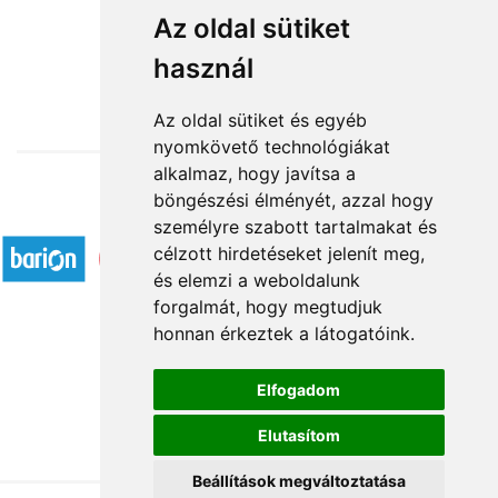
Őszi manófickó
Az oldal sütiket
használ
18 760 Ft-tól
Az oldal sütiket és egyéb
nyomkövető technológiákat
alkalmaz, hogy javítsa a
böngészési élményét, azzal hogy
Elfogadott fizetési módok
személyre szabott tartalmakat és
célzott hirdetéseket jelenít meg,
és elemzi a weboldalunk
forgalmát, hogy megtudjuk
honnan érkeztek a látogatóink.
Á.SZ.F.
Elfogadom
Impresszum
Elutasítom
Adatkezelési tájékoztató
Beállítások megváltoztatása