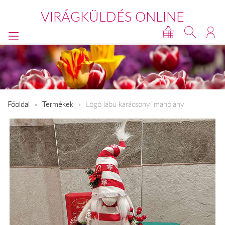
VIRÁGKÜLDÉS ONLINE
Főoldal
Termékek
Lógó lábú karácsonyi manólány