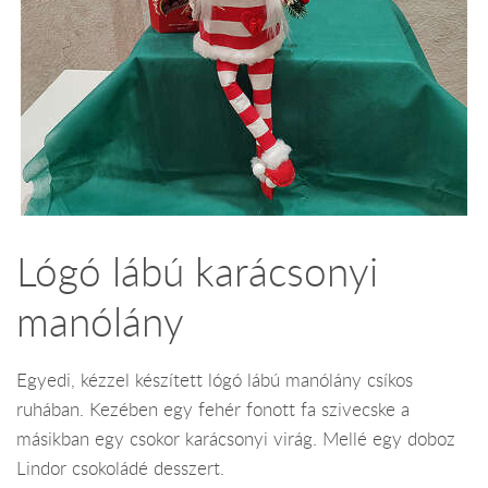
Lógó lábú karácsonyi
manólány
Egyedi, kézzel készített lógó lábú manólány csíkos
ruhában. Kezében egy fehér fonott fa szivecske a
másikban egy csokor karácsonyi virág. Mellé egy doboz
Lindor csokoládé desszert.