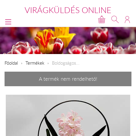
VIRÁGKÜLDÉS ONLINE
Főoldal
Termékek
Boldogságos...
A termék nem rendelhető!