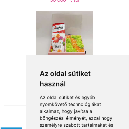
30 000 Ft-tól
Boldog születésnapot!!!
Az oldal sütiket
használ
11 520 Ft-tól
Az oldal sütiket és egyéb
nyomkövető technológiákat
alkalmaz, hogy javítsa a
böngészési élményét, azzal hogy
Elfogadott fizetési módok
személyre szabott tartalmakat és