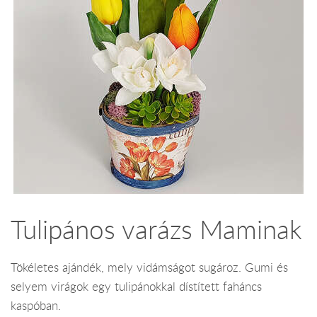
Tulipános varázs Maminak
Tökéletes ajándék, mely vidámságot sugároz. Gumi és
selyem virágok egy tulipánokkal dístített faháncs
kaspóban.