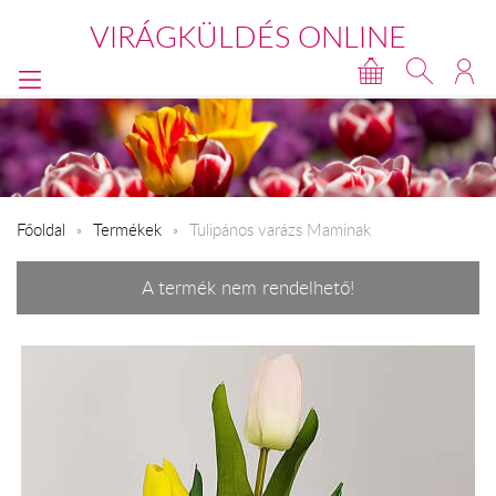
VIRÁGKÜLDÉS ONLINE
Főoldal
Termékek
Tulipános varázs Maminak
A termék nem rendelhető!