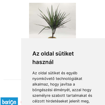
Dracéna vagy sárkányfa kaspóban
Az oldal sütiket
használ
11 400 Ft-tól
Az oldal sütiket és egyéb
nyomkövető technológiákat
alkalmaz, hogy javítsa a
böngészési élményét, azzal hogy
Elfogadott fizetési módok
személyre szabott tartalmakat és
célzott hirdetéseket jelenít meg,