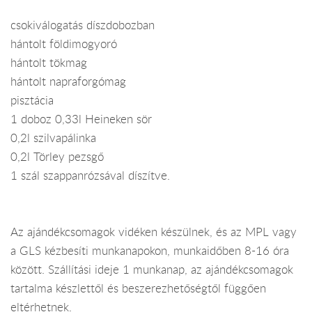
csokiválogatás díszdobozban
hántolt földimogyoró
hántolt tökmag
hántolt napraforgómag
pisztácia
1 doboz 0,33l Heineken sör
0,2l szilvapálinka
0,2l Törley pezsgő
1 szál szappanrózsával díszítve.
Az ajándékcsomagok vidéken készülnek, és az MPL vagy
a GLS kézbesíti munkanapokon, munkaidőben 8-16 óra
között. Szállítási ideje 1 munkanap, az ajándékcsomagok
tartalma készlettől és beszerezhetőségtől függően
eltérhetnek.