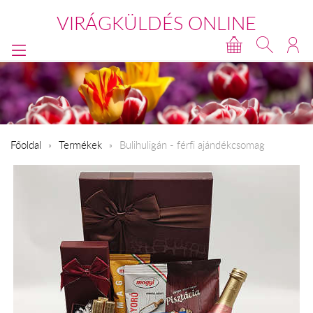
VIRÁGKÜLDÉS ONLINE
Főoldal
Termékek
Bulihuligán - férfi ajándékcsomag