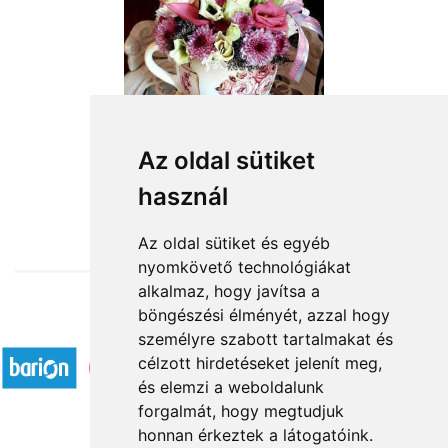
Csodaszép
Az oldal sütiket
használ
21 600 Ft-tól
Az oldal sütiket és egyéb
nyomkövető technológiákat
alkalmaz, hogy javítsa a
böngészési élményét, azzal hogy
Elfogadott fizetési módok
személyre szabott tartalmakat és
célzott hirdetéseket jelenít meg,
és elemzi a weboldalunk
forgalmát, hogy megtudjuk
honnan érkeztek a látogatóink.