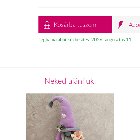
Kosárba teszem
Azo
Leghamarabbi kézbesítés: 2026. augusztus 11.
Neked ajánljuk!