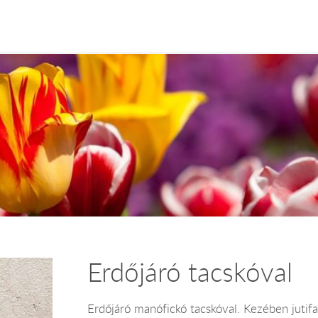
Erdőjáró tacskóval
Erdőjáró manófickó tacskóval. Kezében jutifa