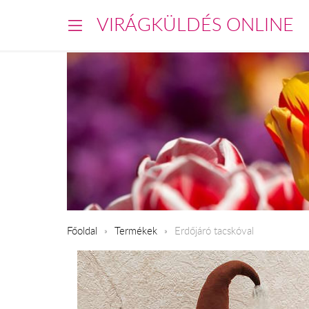
VIRÁGKÜLDÉS ONLINE
Főoldal
Termékek
Erdőjáró tacskóval