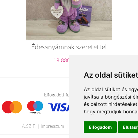
Édesanyámnak szeretettel
18 880 Ft-tól
Az oldal sütike
Az oldal sütiket és e
Elfogadott fizetési módok
javítsa a böngészési é
és célzott hirdetéseket
hogy megtudjuk honnan
Á.SZ.F.
Impresszum
Adatkezelési tájékoztató
Elfogadom
Elutas