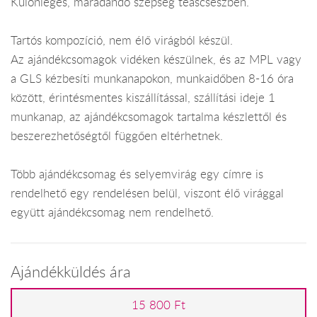
Különleges, maradandó szépség teáscsészben.
Tartós kompozíció, nem élő virágból készül.
Az ajándékcsomagok vidéken készülnek, és az MPL vagy
a GLS kézbesíti munkanapokon, munkaidőben 8-16 óra
között, érintésmentes kiszállítással, szállítási ideje 1
munkanap, az ajándékcsomagok tartalma készlettől és
beszerezhetőségtől függően eltérhetnek.
Több ajándékcsomag és selyemvirág egy címre is
rendelhető egy rendelésen belül, viszont élő virággal
együtt ajándékcsomag nem rendelhető.
Ajándékküldés ára
15 800 Ft