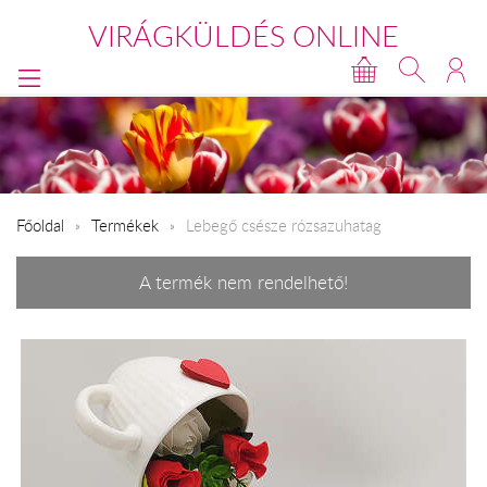
VIRÁGKÜLDÉS ONLINE
Főoldal
Termékek
Lebegő csésze rózsazuhatag
A termék nem rendelhető!