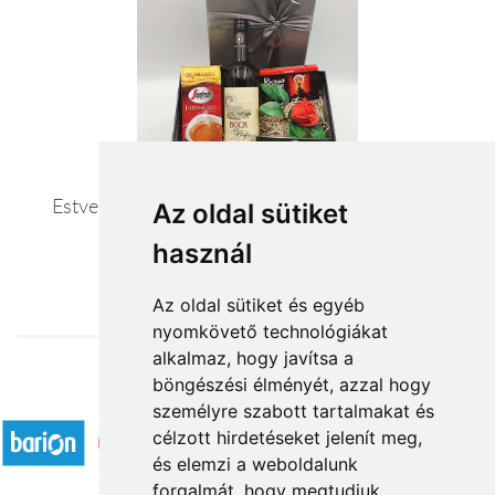
Estve-reggel – bor kávé és tea ajándékcsomag
Az oldal sütiket
használ
21 100 Ft-tól
Az oldal sütiket és egyéb
nyomkövető technológiákat
alkalmaz, hogy javítsa a
böngészési élményét, azzal hogy
Elfogadott fizetési módok
személyre szabott tartalmakat és
célzott hirdetéseket jelenít meg,
és elemzi a weboldalunk
forgalmát, hogy megtudjuk