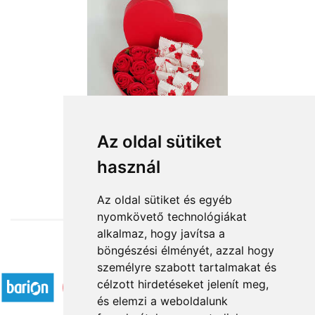
Édes álom
Az oldal sütiket
használ
11 880 Ft-tól
Az oldal sütiket és egyéb
nyomkövető technológiákat
alkalmaz, hogy javítsa a
böngészési élményét, azzal hogy
Elfogadott fizetési módok
személyre szabott tartalmakat és
célzott hirdetéseket jelenít meg,
és elemzi a weboldalunk