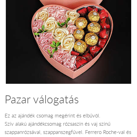
Pazar válogatás
Ez az ajándék csomag megérint és elbűvöl.
Szív alakú ajándékcsomag rózsaszín és vaj színű
szappanrózsával, szappanszegfűvel. Ferrero Roche-val és