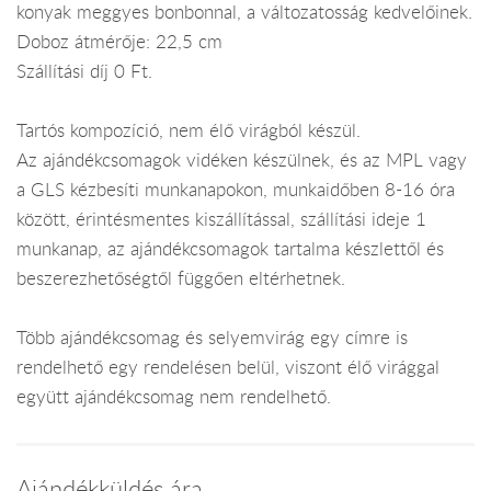
konyak meggyes bonbonnal, a változatosság kedvelőinek.
Doboz átmérője: 22,5 cm
Szállítási díj 0 Ft.
Tartós kompozíció, nem élő virágból készül.
Az ajándékcsomagok vidéken készülnek, és az MPL vagy
a GLS kézbesíti munkanapokon, munkaidőben 8-16 óra
között, érintésmentes kiszállítással, szállítási ideje 1
munkanap, az ajándékcsomagok tartalma készlettől és
beszerezhetőségtől függően eltérhetnek.
Több ajándékcsomag és selyemvirág egy címre is
rendelhető egy rendelésen belül, viszont élő virággal
együtt ajándékcsomag nem rendelhető.
Ajándékküldés ára