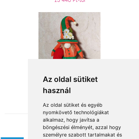
13 440 Ft-tól
Zöld-narancs manólány
Az oldal sütiket
használ
19 000 Ft-tól
Az oldal sütiket és egyéb
nyomkövető technológiákat
alkalmaz, hogy javítsa a
böngészési élményét, azzal hogy
Elfogadott fizetési módok
személyre szabott tartalmakat és