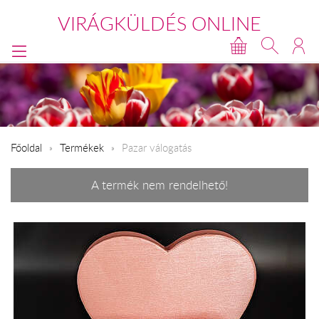
VIRÁGKÜLDÉS ONLINE
Főoldal
Termékek
Pazar válogatás
A termék nem rendelhető!