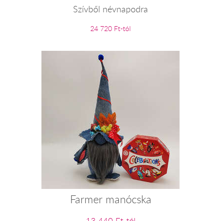
Szívből névnapodra
24 720 Ft-tól
Farmer manócska