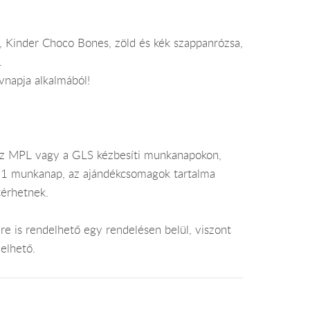
r, Kinder Choco Bones, zöld és kék szappanrózsa,
.
vnapja alkalmából!
az MPL vagy a GLS kézbesíti munkanapokon,
je 1 munkanap, az ajándékcsomagok tartalma
térhetnek.
e is rendelhető egy rendelésen belül, viszont
elhető.