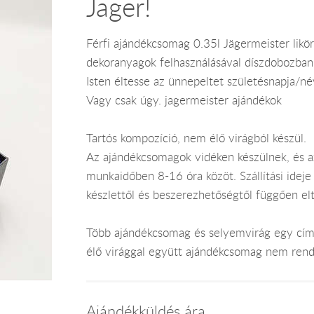
Jager!
Férfi ajándékcsomag 0.35l Jägermeister likö
dekoranyagok felhasználásával díszdobozban
Isten éltesse az ünnepeltet születésnapja/né
Vagy csak úgy. jagermeister ajándékok
Tartós kompozíció, nem élő virágból készül.
Az ajándékcsomagok vidéken készülnek, és 
munkaidőben 8-16 óra közöt. Szállítási ide
készlettől és beszerezhetőségtől függően el
Több ajándékcsomag és selyemvirág egy címr
élő virággal együtt ajándékcsomag nem rend
Ajándékküldés ára