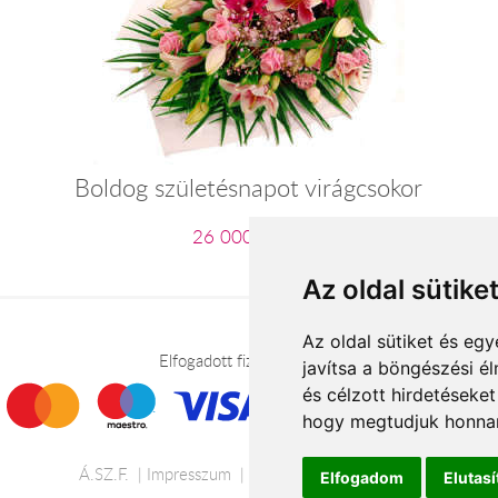
Boldog születésnapot virágcsokor
26 000 Ft-tól
Az oldal sütike
Az oldal sütiket és e
Elfogadott fizetési módok
javítsa a böngészési é
és célzott hirdetéseket
hogy megtudjuk honnan
Á.SZ.F.
Impresszum
Adatkezelési tájékoztató
Elfogadom
Elutas