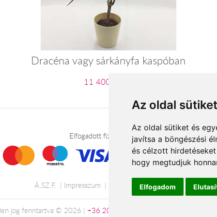
Dracéna vagy sárkányfa kaspóban
11 400 Ft-tól
Az oldal sütike
Az oldal sütiket és e
Elfogadott fizetési módok
javítsa a böngészési é
és célzott hirdetéseket
hogy megtudjuk honnan
Á.SZ.F.
Impresszum
Adatkezelési tájékoztató
Elfogadom
Elutas
en jog fenntartva © 2026 |
+36 20 488-8362
| www.viragkuldesonli