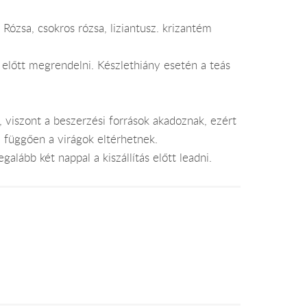
 Rózsa, csokros rózsa, liziantusz. krizantém
 előtt megrendelni. Készlethiány esetén a teás
, viszont a beszerzési források akadoznak, ezért
l függően a virágok eltérhetnek.
alább két nappal a kiszállítás előtt leadni.