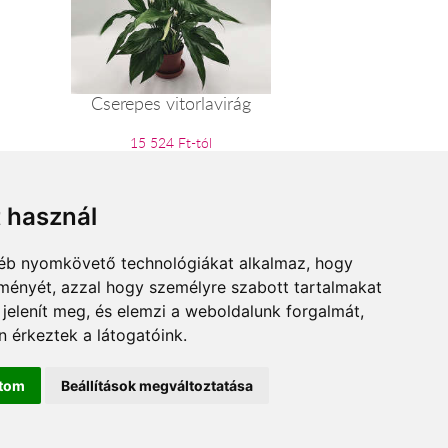
Cserepes vitorlavirág
15 524 Ft-tól
t használ
gyéb nyomkövető technológiákat alkalmaz, hogy
lményét, azzal hogy személyre szabott tartalmakat
 jelenít meg, és elemzi a weboldalunk forgalmát,
 érkeztek a látogatóink.
ítom
Beállítások megváltoztatása
ne.hu