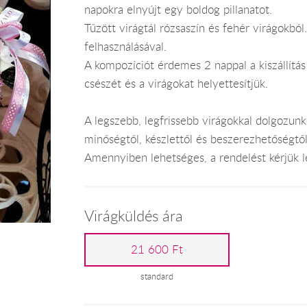
napokra elnyújt egy boldog pillanatot.
Tűzött virágtál rózsaszín és fehér virágokból.
felhasználásával.
A kompozíciót érdemes 2 nappal a kiszállítás
csészét és a virágokat helyettesítjük.
A legszebb, legfrissebb virágokkal dolgozunk
minőségtől, készlettől és beszerezhetőségtő
Amennyiben lehetséges, a rendelést kérjük leg
Virágküldés ára
21 600 Ft
standard