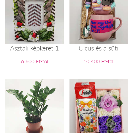
Asztali képkeret 1
Cicus és a süti
6 600 Ft-tól
10 400 Ft-tól