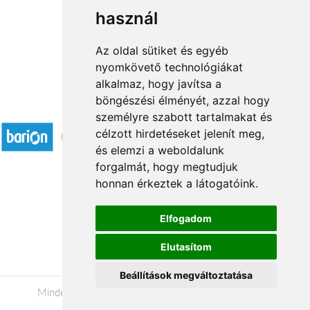
használ
1
2
3
...
21
22
→
Az oldal sütiket és egyéb
nyomkövető technológiákat
alkalmaz, hogy javítsa a
böngészési élményét, azzal hogy
Elfogadott fizetési módok
személyre szabott tartalmakat és
célzott hirdetéseket jelenít meg,
és elemzi a weboldalunk
forgalmát, hogy megtudjuk
honnan érkeztek a látogatóink.
Á.SZ.F.
Elfogadom
Impresszum
Elutasítom
Adatkezelési tájékoztató
Beállítások megváltoztatása
Minden jog fenntartva © 2026 |
+36 20 488-8362
|
www.viragkuldesonline.hu