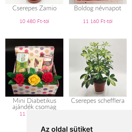
Cserepes Zamio
Boldog névnapot
10 480 Ft-tól
11 160 Ft-tól
Mini Diabetikus
Cserepes schefflera
ajándék csomag
11 200 Ft-tól
11 280 Ft-tól
Az oldal sütiket