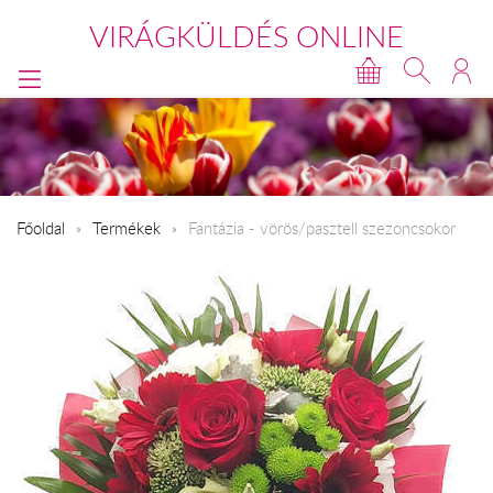
VIRÁGKÜLDÉS ONLINE
Főoldal
Termékek
Fantázia - vörös/pasztell szezoncsokor