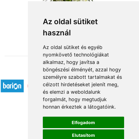
Nagyi kedvence
Az oldal sütiket
használ
29 200 Ft-tól
Az oldal sütiket és egyéb
nyomkövető technológiákat
alkalmaz, hogy javítsa a
böngészési élményét, azzal hogy
Elfogadott fizetési módok
személyre szabott tartalmakat és
célzott hirdetéseket jelenít meg,
és elemzi a weboldalunk
forgalmát, hogy megtudjuk
honnan érkeztek a látogatóink.
Á.SZ.F.
Elfogadom
Impresszum
Elutasítom
Adatkezelési tájékoztató