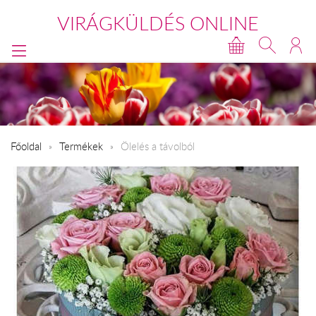
VIRÁGKÜLDÉS ONLINE
Főoldal
Termékek
Ölelés a távolból