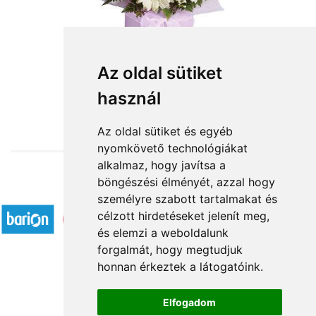
A legdrágább kincsem
Az oldal sütiket
használ
23 200 Ft-tól
Az oldal sütiket és egyéb
nyomkövető technológiákat
alkalmaz, hogy javítsa a
böngészési élményét, azzal hogy
Elfogadott fizetési módok
személyre szabott tartalmakat és
célzott hirdetéseket jelenít meg,
és elemzi a weboldalunk
forgalmát, hogy megtudjuk
honnan érkeztek a látogatóink.
Á.SZ.F.
Elfogadom