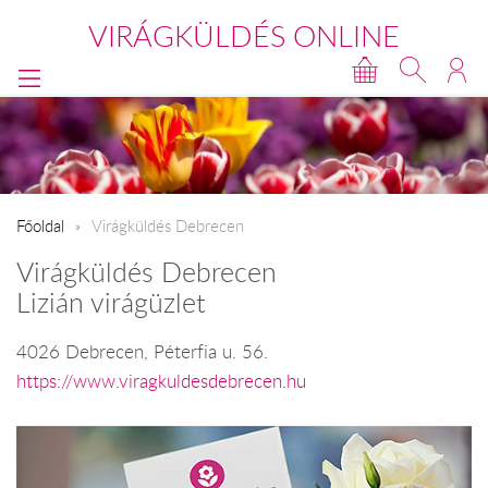
VIRÁGKÜLDÉS ONLINE
Főoldal
Virágküldés Debrecen
Virágküldés Debrecen
Lizián virágüzlet
4026 Debrecen, Péterfia u. 56.
https://www.viragkuldesdebrecen.hu