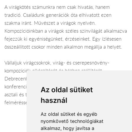
A virágkötés számunkra nem csak hivatás, hanem
tradíció. Családunk generációk óta elhivatott ezen
szakma iránt. Művészet a virágok nyelvén.
Kompozícióinkban a virágok széles színvilágát alkalmazva
fejezzük ki egyéniségünket, érzéseinket. Egy ízlésesen
összeállított csokor minden alkalmon megállja a helyét.
Vállaljuk virágcsokrok, virág- és cserepesnövény-
kompozíciók elkészítését és házhoz szállítását
Debrecenben és környékén. Kiállítások, éttermek,
konferenciák, szállodák, társasági rendezvények díszítése
Az oldal sütiket
asztali és térbeli virágkompozíciókkal, helyszíni
használ
felméréssel.
Az oldal sütiket és egyéb
nyomkövető technológiákat
alkalmaz, hogy javítsa a