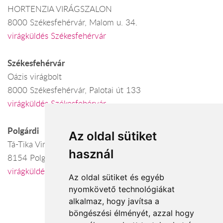
HORTENZIA VIRÁGSZALON
8000 Székesfehérvár, Malom u. 34.
virágküldés Székesfehérvár
Székesfehérvár
Oázis virágbolt
8000 Székesfehérvár, Palotai út 133
virágküldés Székesfehérvár
Polgárdi
Az oldal sütiket
Tá-Tika Virágbolt
használ
8154 Polgárdi, Kossuth út 1.
virágküldés Polgárdi
Az oldal sütiket és egyéb
nyomkövető technológiákat
alkalmaz, hogy javítsa a
böngészési élményét, azzal hogy
Elfogadott fizetési módok