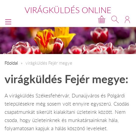
VIRÁGKÜLDÉS ONLINE
Főoldal
virágküldés Fejér megye
virágküldés Fejér megye:
A virágküldés Székesfehérvár, Dunaújváros és Polgárdi
településekre még sosem volt ennyire egyszerű. Csodás
csapatmunkát sikerült kialakítani üzleteink között. Nem
csoda, hogy üzleteinknek és munkatársainknak hála,
folyamatosan kapjuk a hálás köszönő leveleket.