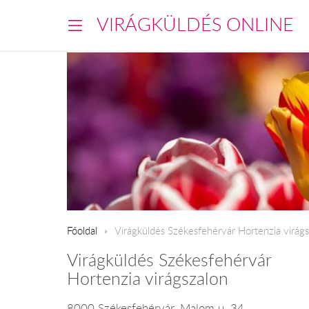
VIRÁGKÜLDÉS ONLINE
Főoldal
Virágküldés Székesfehérvár Hortenzia virág
Virágküldés Székesfehérvár
Hortenzia virágszalon
8000 Székesfehérvár, Malom u. 34.