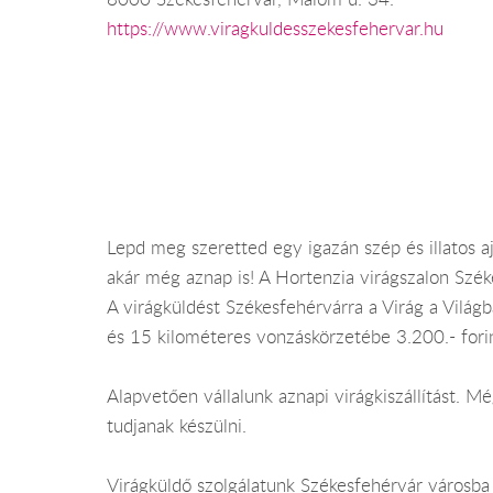
https://www.viragkuldesszekesfehervar.hu
Lepd meg szeretted egy igazán szép és illatos ajá
akár még aznap is! A Hortenzia virágszalon Szék
A virágküldést Székesfehérvárra a Virág a Világb
és 15 kilométeres vonzáskörzetébe 3.200.- fori
Alapvetően vállalunk aznapi virágkiszállítást.
tudjanak készülni.
Virágküldő szolgálatunk Székesfehérvár városba 