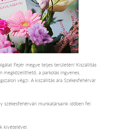
gálat Fejér megye teljes területén! Kiszállítás
n megközelíthető, a parkolás ingyenes.
gszalon végzi. A kiszállítás ára Székesfehérvár
gy székesfehérvári munkatársaink időben fel
k kivételével.