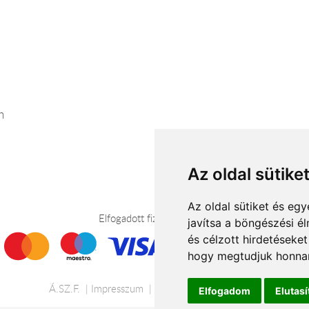
n
Az oldal sütike
Az oldal sütiket és e
Elfogadott fizetési módok
javítsa a böngészési é
és célzott hirdetéseket
hogy megtudjuk honnan
Á.SZ.F.
Impresszum
Adatkezelési tájékoztató
Elfogadom
Elutas