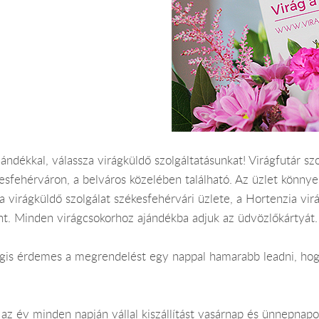
ndékkal, válassza virágküldő szolgáltatásunkat! Virágfutár szol
esfehérváron, a belváros közelében található. Az üzlet könnye
a virágküldő szolgálat székesfehérvári üzlete, a Hortenzia virá
nt. Minden virágcsokorhoz ajándékba adjuk az üdvözlőkártyát.
 Mégis érdemes a megrendelést egy nappal hamarabb leadni, ho
az év minden napján vállal kiszállítást vasárnap és ünnepnapo