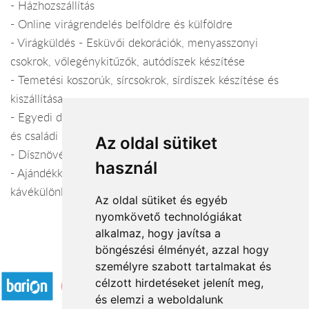
- Házhozszállítás
- Online virágrendelés belföldre és külföldre
- Virágküldés - Esküvői dekorációk, menyasszonyi
csokrok, vőlegénykitűzők, autódíszek készítése
- Temetési koszorúk, sírcsokrok, sírdíszek készítése és
kiszállítása
- Egyedi dekorációk készítése lakásokba, irodákba, céges
és családi rendezvényekre
Az oldal sütiket
- Dísznövények telepítése, ápolása és karbantartása
használ
- Ajándékkosarak, borok, csokoládék, tea- és
kávékülönlegességek
Az oldal sütiket és egyéb
nyomkövető technológiákat
alkalmaz, hogy javítsa a
böngészési élményét, azzal hogy
Elfogadott fizetési módok
személyre szabott tartalmakat és
célzott hirdetéseket jelenít meg,
és elemzi a weboldalunk