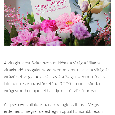
A virágküldést Szigetszentmiklósra a Virág a Világba
virágküldő szolgálat szigetszentmiklósi üzlete, a Virágtár
virágüzlet végzi. A kiszállítás ára Szigetszentmiklós 15
kilométeres vonzáskörzetébe 3.200.- forint. Minden
virágcsokorhoz ajándékba adjuk az üdvözlőkártyát.
Alapvetően vállalunk aznapi virágkiszállítást. Mégis
érdemes a megrendelést egy nappal hamarabb leadni,