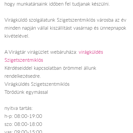
hogy munkatársaink időben fel tudjanak készülni.
Virágküldő szolgálatunk Szigetszentmiklós városba az év
minden napján vállal kiszállítást vasárnap és ünnepnapok
kivételével.
A Virágtár virágüzlet webáruháza:
virágküldés
Szigetszentmiklós
Kérdéseiddel kapcsolatban örömmel állunk
rendelkezésedre.
Virágküldés Szigetszentmiklós
Törődünk egymással
nyitva tartás:
h-p: 08:00-19:00
szo: 08:00-18:00
vas: 09:00-15:00