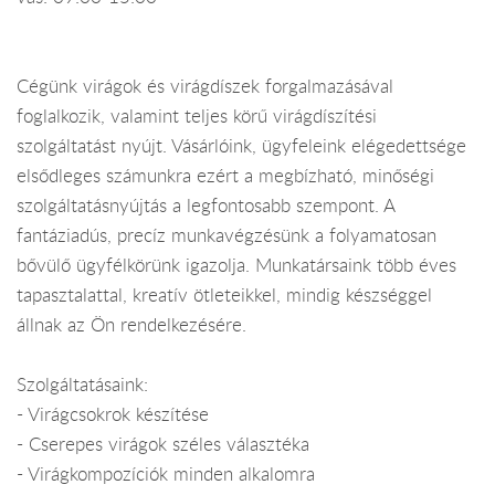
Cégünk virágok és virágdíszek forgalmazásával
foglalkozik, valamint teljes körű virágdíszítési
szolgáltatást nyújt. Vásárlóink, ügyfeleink elégedettsége
elsődleges számunkra ezért a megbízható, minőségi
szolgáltatásnyújtás a legfontosabb szempont. A
fantáziadús, precíz munkavégzésünk a folyamatosan
bővülő ügyfélkörünk igazolja. Munkatársaink több éves
tapasztalattal, kreatív ötleteikkel, mindig készséggel
állnak az Ön rendelkezésére.
Szolgáltatásaink:
- Virágcsokrok készítése
- Cserepes virágok széles választéka
- Virágkompozíciók minden alkalomra