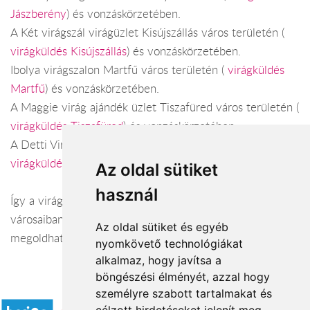
Jászberény
) és vonzáskörzetében.
A Két virágszál virágüzlet Kisújszállás város területén (
virágküldés Kisújszállás
) és vonzáskörzetében.
Ibolya virágszalon Martfű város területén (
virágküldés
Martfű
) és vonzáskörzetében.
A Maggie virág ajándék üzlet Tiszafüred város területén (
virágküldés Tiszafüred
) és vonzáskörzetében.
A Detti Virágszalon Törökszentmiklós város területén (
virágküldés Törökszentmiklós
) és vonzáskörzetében.
Az oldal sütiket
használ
Így a virágküldés Jász-Nagykun-Szolnok megye
városaiban és azok vonzáskörzetében is gond nélkül
Az oldal sütiket és egyéb
megoldható. Várjuk szeretettel webáruházunkban!
nyomkövető technológiákat
alkalmaz, hogy javítsa a
böngészési élményét, azzal hogy
Elfogadott fizetési módok
személyre szabott tartalmakat és