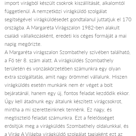
import virágból készült csokrok kiszállítását, alkalomtól
függetlenül. A nemzetközi virágküldő szolgálat
segítségével virágküldésedet gondtalanul juttatjuk el 170
országba. A Margaréta Virágszalon 1982-ben alakult
családi vállalkozásként, eredeti kis céges formáját a mai
napig megőrizte.
A Margaréta virágszalon Szombathely szívében található,
a Fő tér 8. szám alatt. A virágküldés Szombathely
területén és vonzáskörzetében számunkra egy olyan
extra szolgáltatás, amit nagy örömmel vállalunk. Hiszen
virágküldés esetén munkánk nem ér véget a bolt
bejáratánál, hanem egy új, fontos feladat kezdődik ekkor.
Úgy kell átadnunk egy általunk készített virágcsokrot,
mintha a mi szeretteinknek tennénk. Ez nagy, és
megtisztelő feladat számunkra. Ezt a felelősséget
erősítjük meg a virágküldés Szombathely oldalunkkal, és
a Virág A Világba virágküldő szolgálat tagjaként ezt az