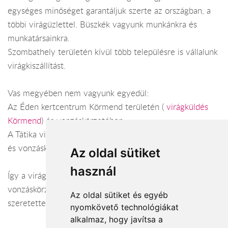
egységes minőséget garantáljuk szerte az országban, a
többi virágüzlettel. Büszkék vagyunk munkánkra és
munkatársainkra.
Szombathely területén kívül több településre is vállalunk
virágkiszállítást.
Vas megyében nem vagyunk egyedül:
Az Éden kertcentrum Körmend területén (
virágküldés
Körmend
) és vonzáskörzetében.
A Tátika virágbolt Sárvár területén (
virágküldés Sárvár
)
és vonzáskörzetében.
Az oldal sütiket
használ
Így a virágküldés Vas megye városaiban és azok
vonzáskörzetében is gond nélkül megoldható. Várjuk
Az oldal sütiket és egyéb
szeretettel webáruházunkban!
nyomkövető technológiákat
alkalmaz, hogy javítsa a