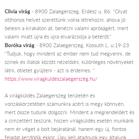
Clivia virág
- 8900 Zalaegerszeg, Erdész u. 86. "Olyat
otthonos helyet szerettünk volna létrehozni, ahova jó
belesni a kirakaton át, benézni valami apróságért, mert
valami miatt újra és újra elvarázsolja a betérőt."
Boróka virág
- 8900 Zalaegerszeg, Kossuth L. u.19-23
"Tudjuk, hogy mindent az ember nem tud megvenni, de
színek és illatok között nézelődni, különleges növényeket
látni, ötletet gyűjteni - azt is érdemes. "
https://www.viragkuldeszalaegerszeg.hu/
A virágküldés Zalaegerszeg területén és
vonzáskörzetében számunkra azért is megy könnyen,
mert össze tudunk dolgozni. Mindent a megrendelőért és
a címzettért teszünk, hiszen virágküldés esetén munkánk
nem ér véget a bolt bejáratánál, hanem egy új, fontos
feladat kezdődik ekkor. Úgy kell átadnunk egy általunk