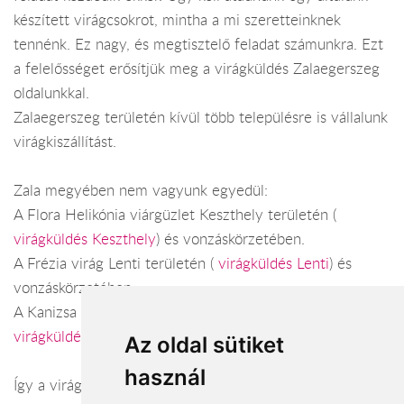
készített virágcsokrot, mintha a mi szeretteinknek
tennénk. Ez nagy, és megtisztelő feladat számunkra. Ezt
a felelősséget erősítjük meg a virágküldés Zalaegerszeg
oldalunkkal.
Zalaegerszeg területén kívül több településre is vállalunk
virágkiszállítást.
Zala megyében nem vagyunk egyedül:
A Flora Helikónia viárgüzlet Keszthely területén (
virágküldés Keszthely
) és vonzáskörzetében.
A Frézia virág Lenti területén (
virágküldés Lenti
) és
vonzáskörzetében.
A Kanizsa virágboltok Nagykanizsa területén (
virágküldés Nagykanizsa
) és vonzáskörzetében.
Az oldal sütiket
használ
Így a virágküldés Zala megye városaiban és azok