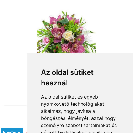
Az oldal sütiket
használ
from HUF29,200
Az oldal sütiket és egyéb
nyomkövető technológiákat
alkalmaz, hogy javítsa a
böngészési élményét, azzal hogy
Accepted payment methods
személyre szabott tartalmakat és
célzott hirdetéseket jelenít meg,