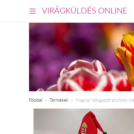
VIRÁGKÜLDÉS ONLINE
Főoldal
Termékek
Magyar Válogatott szurkoló m