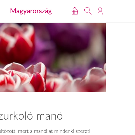
Magyarország
szurkoló manó
öltözött, mert a manókat mindenki szereti.