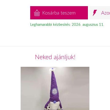
Kosárba teszem
Azo
Leghamarabbi kézbesítés: 2026. augusztus 11.
Neked ajánljuk!