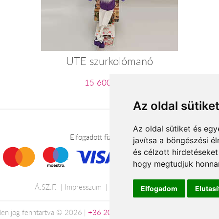
UTE szurkolómanó
15 600 Ft-tól
Az oldal sütike
Az oldal sütiket és e
Elfogadott fizetési módok
javítsa a böngészési é
és célzott hirdetéseket
hogy megtudjuk honnan
Á.SZ.F.
Impresszum
Adatkezelési tájékoztató
Elfogadom
Elutas
en jog fenntartva © 2026 |
+36 20 488-8362
| www.viragkuldesonli