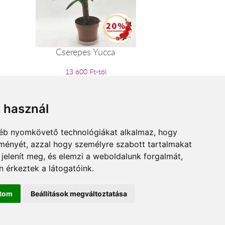
Cserepes Yucca
13 600 Ft-tól
t használ
gyéb nyomkövető technológiákat alkalmaz, hogy
lményét, azzal hogy személyre szabott tartalmakat
 jelenít meg, és elemzi a weboldalunk forgalmát,
 érkeztek a látogatóink.
ítom
Beállítások megváltoztatása
ne.hu