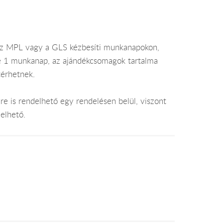
az MPL vagy a GLS kézbesíti munkanapokon,
je 1 munkanap, az ajándékcsomagok tartalma
térhetnek.
e is rendelhető egy rendelésen belül, viszont
elhető.