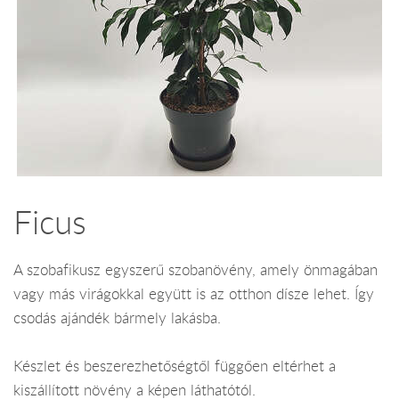
Ficus
A szobafikusz egyszerű szobanövény, amely önmagában
vagy más virágokkal együtt is az otthon dísze lehet. Így
csodás ajándék bármely lakásba.
Készlet és beszerezhetőségtől függően eltérhet a
kiszállított növény a képen láthatótól.