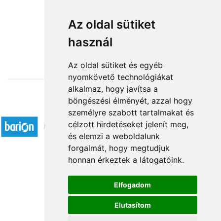
Szívem csücske
Az oldal sütiket
használ
26 800 Ft-tól
Az oldal sütiket és egyéb
nyomkövető technológiákat
alkalmaz, hogy javítsa a
böngészési élményét, azzal hogy
Elfogadott fizetési módok
személyre szabott tartalmakat és
célzott hirdetéseket jelenít meg,
és elemzi a weboldalunk
forgalmát, hogy megtudjuk
honnan érkeztek a látogatóink.
Á.SZ.F.
Elfogadom
Impresszum
Elutasítom
Adatkezelési tájékoztató