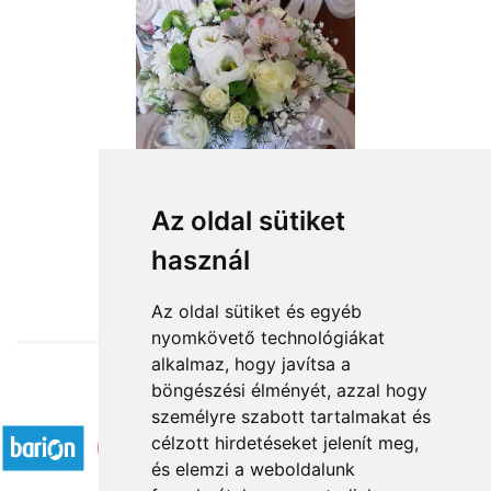
Végtelen elegancia
Az oldal sütiket
használ
25 200 Ft-tól
Az oldal sütiket és egyéb
nyomkövető technológiákat
alkalmaz, hogy javítsa a
böngészési élményét, azzal hogy
Elfogadott fizetési módok
személyre szabott tartalmakat és
célzott hirdetéseket jelenít meg,
és elemzi a weboldalunk