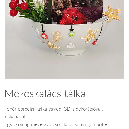
Mézeskalács tálka
Fehér porcelán tálka egyedi 3D-s dekorációval,
kiskanállal.
Egy csomag mézeskalácsot, karácsonyi gömböt és