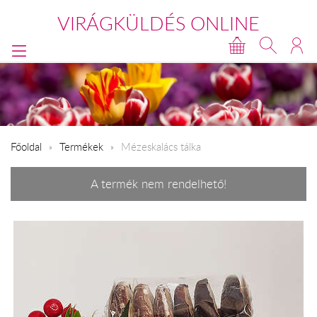
VIRÁGKÜLDÉS ONLINE
Főoldal
Termékek
Mézeskalács tálka
A termék nem rendelhető!